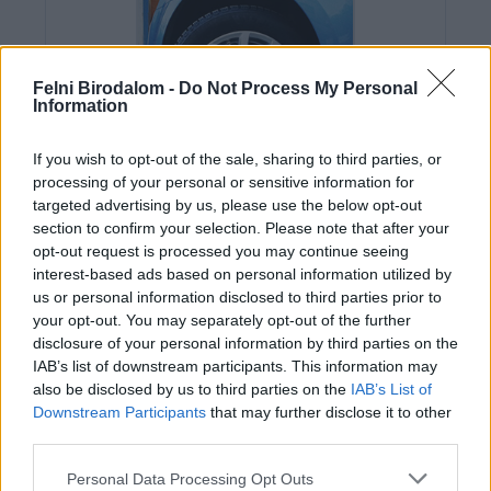
Felni Birodalom -
Do Not Process My Personal
Information
If you wish to opt-out of the sale, sharing to third parties, or
processing of your personal or sensitive information for
targeted advertising by us, please use the below opt-out
section to confirm your selection. Please note that after your
opt-out request is processed you may continue seeing
interest-based ads based on personal information utilized by
us or personal information disclosed to third parties prior to
your opt-out. You may separately opt-out of the further
disclosure of your personal information by third parties on the
IAB’s list of downstream participants. This information may
Az elvégzett feladatok:
also be disclosed by us to third parties on the
IAB’s List of
Új felni (MAK Wolf Sil 16") értékesítés
Downstream Participants
that may further disclose it to other
gumiszerelés, centrírozás
third parties.
autóra felszerelés
Personal Data Processing Opt Outs